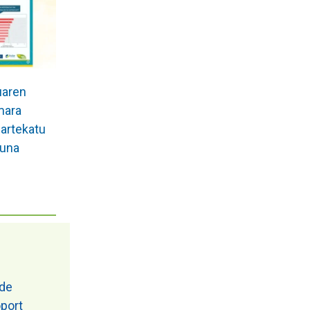
uaren
mara
partekatu
tuna
 de
oport