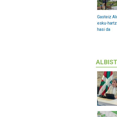
Gasteiz Al
esku-hartz
hasi da
ALBIS