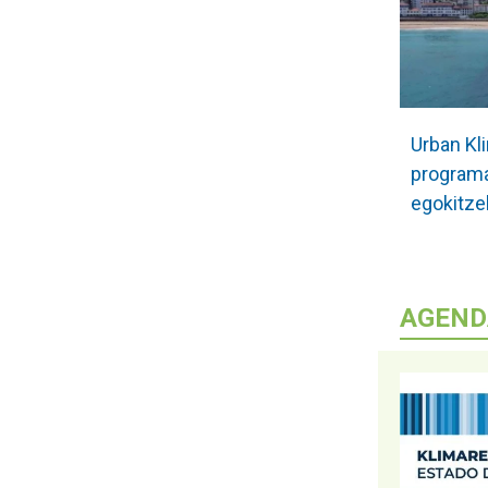
Urban Kl
programa
egokitzek
AGEND