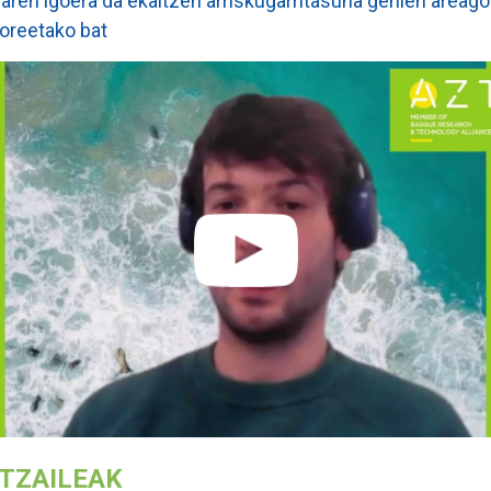
laren igoera da ekaitzen arriskugarritasuna gehien areag
oreetako bat
TZAILEAK