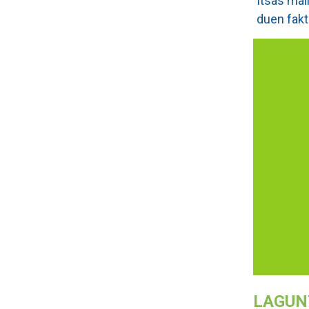
Itsas mai
duen fakt
LAGUN