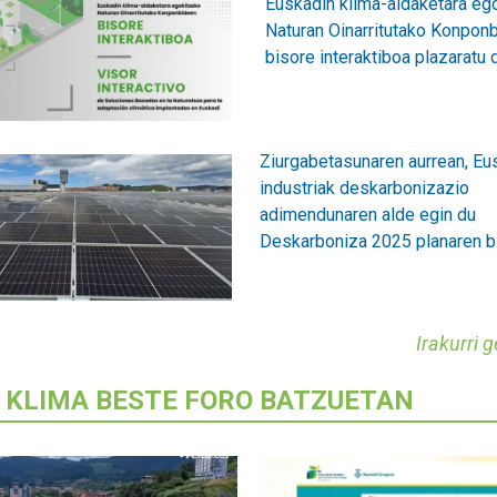
Euskadin klima-aldaketara eg
Naturan Oinarritutako Konpon
bisore interaktiboa plazaratu
Ziurgabetasunaren aurrean, Eu
industriak deskarbonizazio
adimendunaren alde egin du
Deskarboniza 2025 planaren b
Irakurri 
 KLIMA BESTE FORO BATZUETAN