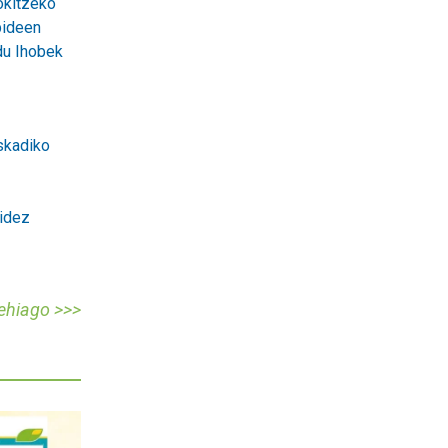
okitzeko
bideen
 du Ihobek
skadiko
idez
gehiago >>>