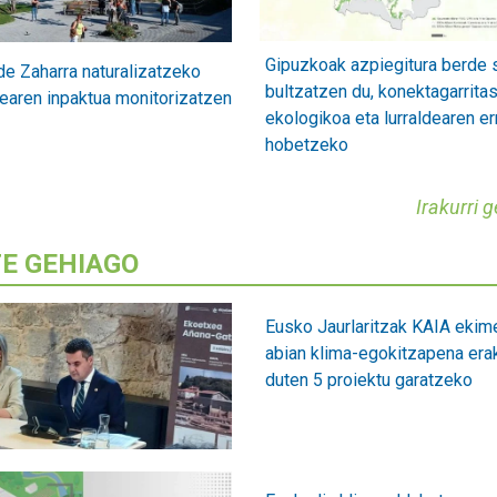
Gipuzkoak azpiegitura berde 
de Zaharra naturalizatzeko
bultzatzen du, konektagarrita
earen inpaktua monitorizatzen
ekologikoa eta lurraldearen er
hobetzeko
Irakurri 
TE GEHIAGO
Eusko Jaurlaritzak KAIA ekime
abian klima-egokitzapena era
duten 5 proiektu garatzeko