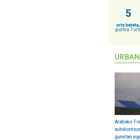
5
urte beteta,
guztira 7 urt
URBAN
Arabako For
autokontsum
gunetan egu