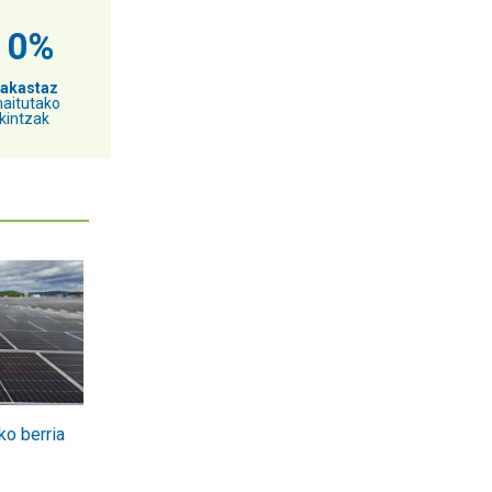
10%
rakastaz
aitutako
kintzak
ko berria