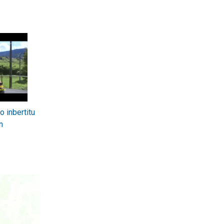
o inbertitu
n