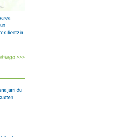
sarea
sun
resilientzia
gehiago >>>
na jarri du
kusten