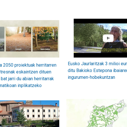
Eusko Jaurlaritzak 3 milioi eur
a 2050 proiektuak herritarren
ditu Bakioko Estepona ibaiare
 tresnak eskaintzen dituen
ingurumen-hobekuntzan
bat jarri du abian herritarrak
imatikoan inplikatzeko