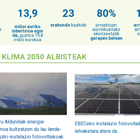
13,9
23
80%
erakunde
bazkide
proiektuan
ar
milioi euriko
e
aurreikusitako
am
inbertsioa egin
ekintzeetatik
e
da,
guztira 19,8
garapen betean
milioi eurokoa
 KLIMA 2050 ALBISTEAK
u Aldundiak energia-
EBECeko instalazio fotovoltai
oa bultzatzen du lau landa-
lehiaketara atera da
zki-instalazio fotovoltaikoak