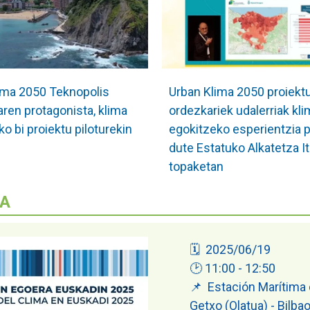
ima 2050 Teknopolis
Urban Klima 2050 proiekt
ren protagonista, klima
ordezkariek udalerriak kli
o bi proiektu piloturekin
egokitzeko esperientzia 
dute Estatuko Alkatetza I
topaketan
A
🗓️ 2025/06/19
🕑 11:00 - 12:50
📌 Estación Marítima
Getxo (Olatua) - Bilba