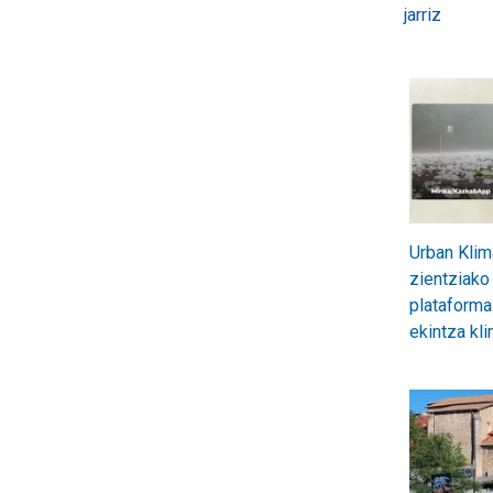
jarriz
Urban Klim
zientziako
plataforma 
ekintza kl